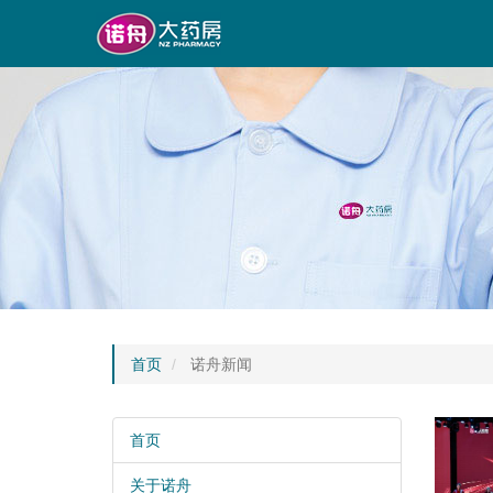
首页
诺舟新闻
首页
关于诺舟