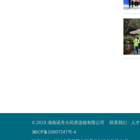
© 2019 湖南诺舟大药房连锁有限公司
联系我们
·
人才
湘ICP备10007247号-4